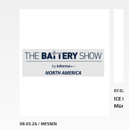
07.02.2
ICE EU
Münch
08.03.26 /
MESSEN