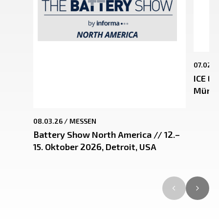
07.02.2
ICE EU
Münch
08.03.26 /
MESSEN
Battery Show North America // 12.–
15. Oktober 2026, Detroit, USA